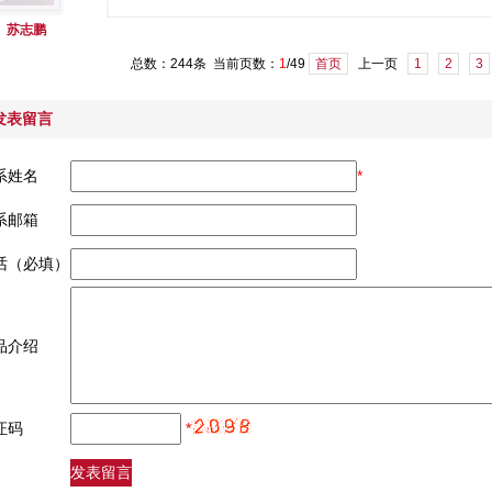
苏志鹏
总数：244条 当前页数：
1
/49
首页
上一页
1
2
3
发表留言
系姓名
*
系邮箱
话（必填）
品介绍
证码
*