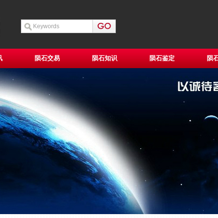
讯
陨石交易
陨石知识
陨石鉴定
陨