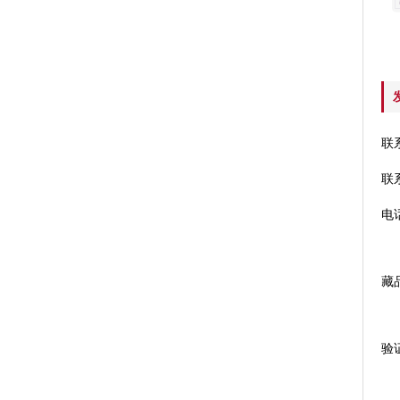
联
联
电
藏
验